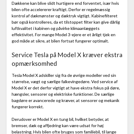
Dækkene kan blive slidt hurtigere end forventet, især hvis
bilen ofte accelererer kraftigt. Derfor er regelmæssig
kontrol af dækmønster og dæktryk vigtigt. Kabinefilteret
bør også kontrolleres, da et tilstoppet filter kan give dårlig
luftkvalitet i kabinen og påvirke klimaanlæggets
effektivitet. For mange Model 3-ejere er et årligt tjek en
god måde at sikre, at bilen fortsat fungerer optimalt.
Service Tesla på Model X kræver ekstra
opmærksomhed
Tesla Model X adskiller sig fra de øvrige modeller ved sin
størrelse, vægt og særlige falkevingedøre. Ved service af
Model X er det derfor vigtigt at have ekstra fokus på døre,
hængsler, sensorer og elektriske funktioner. De særlige
bagdøre er avancerede og kræver, at sensorer og mekanik
fungerer korrekt.
Derudover er Model X en tung bil, hvilket betyder, at
bremser, dæk og affjedring kan være udsat for høj
belastning. Hvis bilen ofte bruges som familiebil, til lange