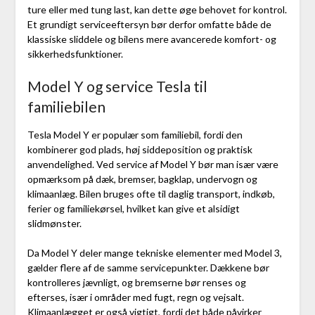
ture eller med tung last, kan dette øge behovet for kontrol.
Et grundigt serviceeftersyn bør derfor omfatte både de
klassiske sliddele og bilens mere avancerede komfort- og
sikkerhedsfunktioner.
Model Y og service Tesla til
familiebilen
Tesla Model Y er populær som familiebil, fordi den
kombinerer god plads, høj siddeposition og praktisk
anvendelighed. Ved service af Model Y bør man især være
opmærksom på dæk, bremser, bagklap, undervogn og
klimaanlæg. Bilen bruges ofte til daglig transport, indkøb,
ferier og familiekørsel, hvilket kan give et alsidigt
slidmønster.
Da Model Y deler mange tekniske elementer med Model 3,
gælder flere af de samme servicepunkter. Dækkene bør
kontrolleres jævnligt, og bremserne bør renses og
efterses, især i områder med fugt, regn og vejsalt.
Klimaanlægget er også vigtigt, fordi det både påvirker