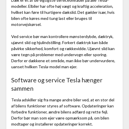
Dæk er et af de vigtigste serviceområder på alle Tesla-
modeller. Elbiler har ofte høj vægt og kraftig acceleration,
hvilket kan føre til hurtigere dækslid. Det gælder især, hvis
bilen ofte køres med tung last eller bruges til
motorvejskørsel.
Ved service bør man kontrollere mønsterdybde, dæktryk,
ujævnt slid og hjulindstilling. Forkert dæktryk kan både
påvirke sikkerhed, komfort og rækkevidde. Ujævnt slid kan
være tegn på problemer med undervogn eller sporing.
Derfor er dækkene et område, man ikke bør undervurdere,
uanset hvilken Tesla-model man ejer.
Software og service Tesla hænger
sammen
Tesla adskiller sig fra mange andre biler ved, at en stor del
af bilens funktioner styres af software. Opdateringer kan
forbedre funktioner, ændre bilens adfærd og rette fejl.
Derfor bør man som ejer være opmærksom på, om bilen
modtager og installerer opdateringer korrekt.