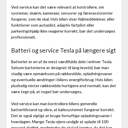
Ved service kan det være relevant at kontrollere, om
systemer, skærm, kameraer, sensorer og førerassistenter
fungerer, som de skal. Hvis bilen viser fejlmeddelelser, eller
funktioner som autopilot, adaptiv fartpilot eller
parkeringshjælp ikke reagerer korrekt, bør det undersøges
professionelt.
Batteri og service Tesla på længere sigt
Batteriet er en af de mest værdifulde dele i enhver Tesla.
Selvom batterierne er designet til lang levetid, bør man
stadig være opmærksom på rækkevidde, opladningsvaner
og eventuelle ændringer i bilens energiforbrug. Hvis bilen
pludselig mister rækkevidde hurtigere end normalt, kan det
være tegn på, at noget bør undersøges.
Ved service kan man kontrollere bilens generelle
batteritilstand og sikre, at kølesystemet fungerer korrekt.
Det er også vigtigt at bruge fornuftige opladningsvaner i
hverdagen. Mange Tesla-ejere undgår at oplade til 100
procent dagligt, medmindre de skal på langtur, da det kan