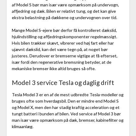
af Model S bør man især være opmærksom på undervogn,
affjedring og dæk. Bilen er relativt tung, og det kan give
ekstra belastning på dækkene og undervognen over tid.
Mange Model S-ejere bør derfor få kontrolleret dækslid,
hjulindstilling og affjedringskomponenter regelmæssigt.
Hvis bilen trækker skævt, vibrerer ved høj fart eller har
ujævnt dækslid, kan det være tegn på, at noget bør
justeres. Derudover er bremserne vigtige at få efterset,
især fordi den regenerative bremsning betyder, at de
mekaniske bremser ikke altid bruges så ofte.
Model 3 service Tesla og daglig drift
Tesla Model 3 er en af de mest udbredte Tesla-modeller og
bruges ofte som hverdagsbil. Den er mindre end Model S
og Model X, men den har stadig kraftig acceleration og et
tungt batteri i bunden af bilen. Ved service af Model 3 bør
man især være opmærksom på dæk, bremser, kabinefilter og
klimaanlæg.