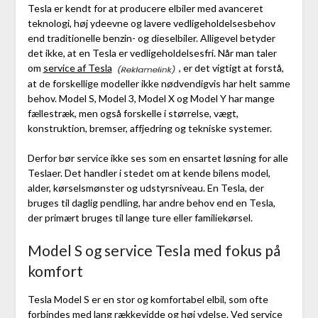
Tesla er kendt for at producere elbiler med avanceret
teknologi, høj ydeevne og lavere vedligeholdelsesbehov
end traditionelle benzin- og dieselbiler. Alligevel betyder
det ikke, at en Tesla er vedligeholdelsesfri. Når man taler
om
service af Tesla
, er det vigtigt at forstå,
at de forskellige modeller ikke nødvendigvis har helt samme
behov. Model S, Model 3, Model X og Model Y har mange
fællestræk, men også forskelle i størrelse, vægt,
konstruktion, bremser, affjedring og tekniske systemer.
Derfor bør service ikke ses som en ensartet løsning for alle
Teslaer. Det handler i stedet om at kende bilens model,
alder, kørselsmønster og udstyrsniveau. En Tesla, der
bruges til daglig pendling, har andre behov end en Tesla,
der primært bruges til lange ture eller familiekørsel.
Model S og service Tesla med fokus på
komfort
Tesla Model S er en stor og komfortabel elbil, som ofte
forbindes med lang rækkevidde og høj ydelse. Ved service