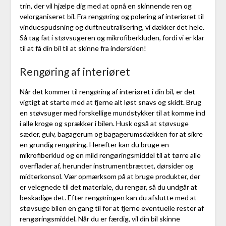
trin, der vil hjælpe dig med at opnå en skinnende ren og
velorganiseret bil. Fra rengøring og polering af interiøret til
vinduespudsning og duftneutralisering, vi dækker det hele.
Så tag fat i støvsugeren og mikrofiberkluden, fordi vi er klar
til at få din bil til at skinne fra indersiden!
Rengøring af interiøret
Når det kommer til rengøring af interiøret i din bil, er det
vigtigt at starte med at fjerne alt løst snavs og skidt. Brug
en støvsuger med forskellige mundstykker til at komme ind
i alle kroge og sprækker i bilen. Husk også at støvsuge
sæder, gulv, bagagerum og bagagerumsdækken for at sikre
en grundig rengøring. Herefter kan du bruge en
mikrofiberklud og en mild rengøringsmiddel til at tørre alle
overflader af, herunder instrumentbrættet, dørsider og
midterkonsol. Vær opmærksom på at bruge produkter, der
er velegnede til det materiale, du rengør, så du undgår at
beskadige det. Efter rengøringen kan du afslutte med at
støvsuge bilen en gang til for at fjerne eventuelle rester af
rengøringsmiddel. Når du er færdig, vil din bil skinne