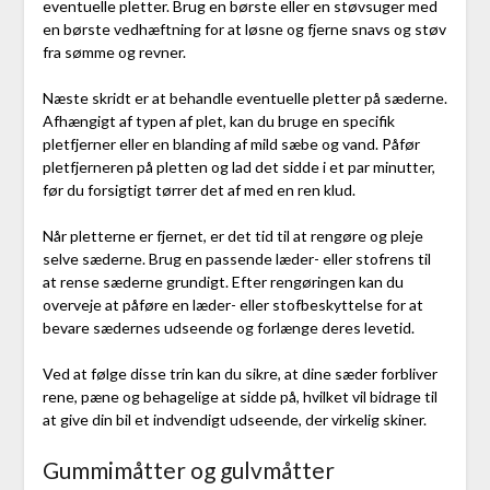
eventuelle pletter. Brug en børste eller en støvsuger med
en børste vedhæftning for at løsne og fjerne snavs og støv
fra sømme og revner.
Næste skridt er at behandle eventuelle pletter på sæderne.
Afhængigt af typen af plet, kan du bruge en specifik
pletfjerner eller en blanding af mild sæbe og vand. Påfør
pletfjerneren på pletten og lad det sidde i et par minutter,
før du forsigtigt tørrer det af med en ren klud.
Når pletterne er fjernet, er det tid til at rengøre og pleje
selve sæderne. Brug en passende læder- eller stofrens til
at rense sæderne grundigt. Efter rengøringen kan du
overveje at påføre en læder- eller stofbeskyttelse for at
bevare sædernes udseende og forlænge deres levetid.
Ved at følge disse trin kan du sikre, at dine sæder forbliver
rene, pæne og behagelige at sidde på, hvilket vil bidrage til
at give din bil et indvendigt udseende, der virkelig skiner.
Gummimåtter og gulvmåtter