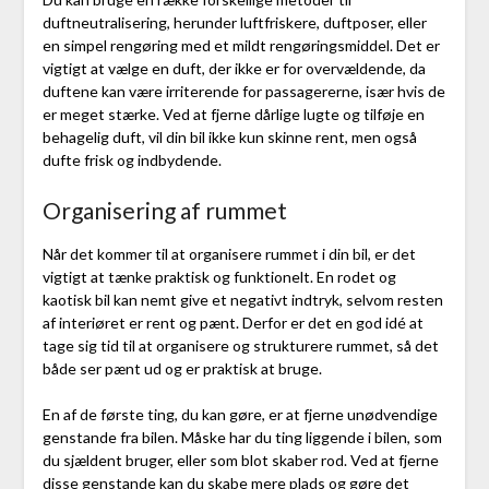
duftneutralisering, herunder luftfriskere, duftposer, eller
en simpel rengøring med et mildt rengøringsmiddel. Det er
vigtigt at vælge en duft, der ikke er for overvældende, da
duftene kan være irriterende for passagererne, især hvis de
er meget stærke. Ved at fjerne dårlige lugte og tilføje en
behagelig duft, vil din bil ikke kun skinne rent, men også
dufte frisk og indbydende.
Organisering af rummet
Når det kommer til at organisere rummet i din bil, er det
vigtigt at tænke praktisk og funktionelt. En rodet og
kaotisk bil kan nemt give et negativt indtryk, selvom resten
af interiøret er rent og pænt. Derfor er det en god idé at
tage sig tid til at organisere og strukturere rummet, så det
både ser pænt ud og er praktisk at bruge.
En af de første ting, du kan gøre, er at fjerne unødvendige
genstande fra bilen. Måske har du ting liggende i bilen, som
du sjældent bruger, eller som blot skaber rod. Ved at fjerne
disse genstande kan du skabe mere plads og gøre det