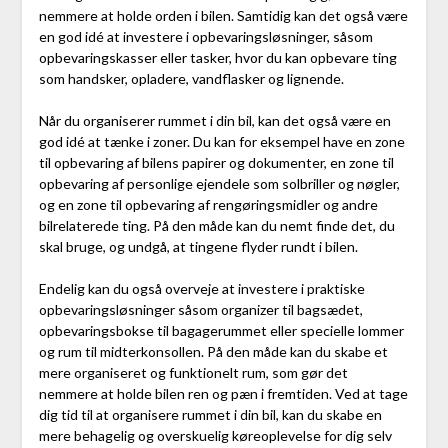
nemmere at holde orden i bilen. Samtidig kan det også være
en god idé at investere i opbevaringsløsninger, såsom
opbevaringskasser eller tasker, hvor du kan opbevare ting
som handsker, opladere, vandflasker og lignende.
Når du organiserer rummet i din bil, kan det også være en
god idé at tænke i zoner. Du kan for eksempel have en zone
til opbevaring af bilens papirer og dokumenter, en zone til
opbevaring af personlige ejendele som solbriller og nøgler,
og en zone til opbevaring af rengøringsmidler og andre
bilrelaterede ting. På den måde kan du nemt finde det, du
skal bruge, og undgå, at tingene flyder rundt i bilen.
Endelig kan du også overveje at investere i praktiske
opbevaringsløsninger såsom organizer til bagsædet,
opbevaringsbokse til bagagerummet eller specielle lommer
og rum til midterkonsollen. På den måde kan du skabe et
mere organiseret og funktionelt rum, som gør det
nemmere at holde bilen ren og pæn i fremtiden. Ved at tage
dig tid til at organisere rummet i din bil, kan du skabe en
mere behagelig og overskuelig køreoplevelse for dig selv