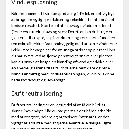
Vinduespudsning
Når det kommer til vinduespudsning i din bil, er det vigtigt
at bruge de rigtige produkter og teknikker for at opnå det
bedste resultat. Start med at støvsuge vinduerne for at
fjerne eventuelt snavs og støv. Derefter kan du bruge en
glasrens til at sprøjte på vinduerne og tørre det af med en
ren mikrofiberklud. Vær omhyggelig med at tørre vinduerne
i cirkulære bevægelser for at undgå striber og pletter. Hvis
du har svært ved at fjerne genstridigt snavs eller pletter,
kan du prøve at bruge en blanding af vand og eddike eller
en speciel glasrens til at få vinduerne helt klare og rene.
Når du er færdig med vinduespudsningen, vil din bil skinne
både indvendigt og udvendigt.
Duftneutralisering
Duftneutralisering er en vigtig del af at få din bil til at
skinne indvendigt. Når du har gjort alt det hårde arbejde
med at rengøre, polere og organisere interiøret, er det
vigtigt at afslutte med at fjerne eventuelle dårlige lugte.
Du kan bruge en række forskellige metoder til