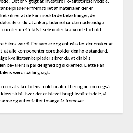
del. Det er vigtigt at investere i kvalitetsreservedele,
sankerplader er fremstillet af materialer, der er
ket sikrer, at de kan modstå de belastninger, de
sdele sikrer du, at ankerpladerne har den nødvendige
onenterne effektivt, selv under krævende forhold.
e bilens værdi. For samlere og entusiaster, der ønsker at
igt, at alle komponenter opretholder den høje standard,
ge kvalitetsankerplader sikrer du, at din bils
len bevarer sin pålidelighed og sikkerhed. Dette kan
ilens værdi på lang sigt.
un om at sikre bilens funktionalitet her og nu, men også
lassisk bil, hvor der er blevet brugt kvalitetsdele, vil
harme og autenticitet i mange år fremover.