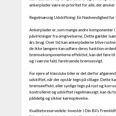
ankerplader være en prioritet for alle, der ønsker 
Regelmæssig Udskiftning: En Nødvendighed for D
Ankerplader er, som mange andre komponenter i 
påvirkninger fra omgivelserne. Dette gælder især 
års brug. Over tid kan ankerpladerne blive rustne,
de ikke længere kan udføre deres funktion orden
bremsekomponenterne effektivt, kan det føre til
og i værste fald, faretruende bremsesvigt.
For ejere af klassiske biler er det derfor afgøre
udskiftet, når der opstår tegn på slitage. Dette
bremseeffekt, eller synlige tegn på rust og korro
kontrolleret og udskiftet regelmæssigt, kan du for
pålidelig og sikker køreoplevelse.
Kvalitetsreservedele: Investér i Din Bil’s Fremtid