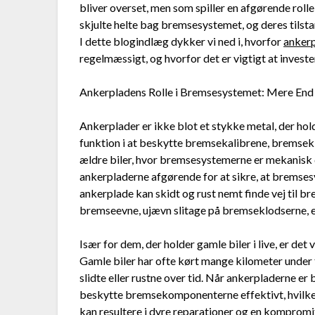
bliver overset, men som spiller en afgørende rolle 
skjulte helte bag bremsesystemet, og deres tilst
I dette blogindlæg dykker vi ned i, hvorfor
anker
regelmæssigt, og hvorfor det er vigtigt at investe
Ankerpladens Rolle i Bremsesystemet: Mere End
Ankerplader er ikke blot et stykke metal, der ho
funktion i at beskytte bremsekalibrene, bremsekl
ældre biler, hvor bremsesystemerne er mekanisk 
ankerpladerne afgørende for at sikre, at bremse
ankerplade kan skidt og rust nemt finde vej til b
bremseevne, ujævn slitage på bremseklodserne, el
Især for dem, der holder gamle biler i live, er d
Gamle biler har ofte kørt mange kilometer under 
slidte eller rustne over tid. Når ankerpladerne er
beskytte bremsekomponenterne effektivt, hvilket 
kan resultere i dyre reparationer og en kompromit