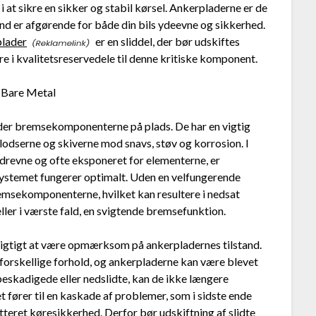
i at sikre en sikker og stabil kørsel. Ankerpladerne er de
and er afgørende for både din bils ydeevne og sikkerhed.
plader
er en sliddel, der bør udskiftes
re i kvalitetsreservedele til denne kritiske komponent.
 Bare Metal
lder bremsekomponenterne på plads. De har en vigtig
odserne og skiverne mod snavs, støv og korrosion. I
drevne og ofte eksponeret for elementerne, er
systemet fungerer optimalt. Uden en velfungerende
remsekomponenterne, hvilket kan resultere i nedsat
ler i værste fald, en svigtende bremsefunktion.
et vigtigt at være opmærksom på ankerpladernes tilstand.
forskellige forhold, og ankerpladerne kan være blevet
 beskadigede eller nedslidte, kan de ikke længere
fører til en kaskade af problemer, som i sidste ende
teret køresikkerhed. Derfor bør udskiftning af slidte