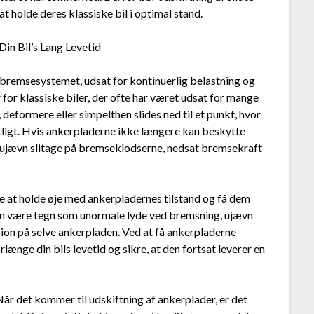
at holde deres klassiske bil i optimal stand.
in Bil’s Lang Levetid
bremsesystemet, udsat for kontinuerlig belastning og
for klassiske biler, der ofte har været udsat for mange
 deformere eller simpelthen slides ned til et punkt, hvor
tligt. Hvis ankerpladerne ikke længere kan beskytte
 ujævn slitage på bremseklodserne, nedsat bremsekraft
nde at holde øje med ankerpladernes tilstand og få dem
 kan være tegn som unormale lyde ved bremsning, ujævn
sion på selve ankerpladen. Ved at få ankerpladerne
længe din bils levetid og sikre, at den fortsat leverer en
Når det kommer til udskiftning af ankerplader, er det