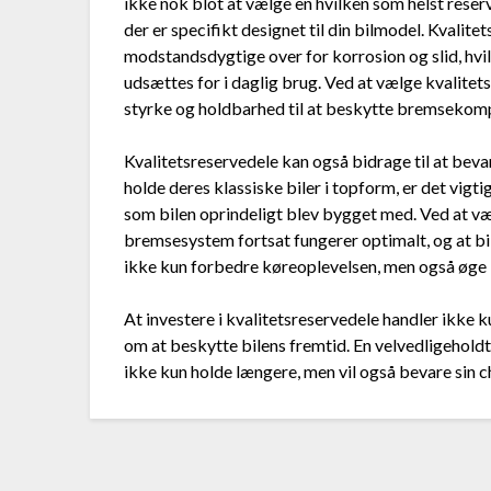
ikke nok blot at vælge en hvilken som helst reserve
der er specifikt designet til din bilmodel. Kvalitet
modstandsdygtige over for korrosion og slid, hvil
udsættes for i daglig brug. Ved at vælge kvalitet
styrke og holdbarhed til at beskytte bremsekomp
Kvalitetsreservedele kan også bidrage til at bevar
holde deres klassiske biler i topform, er det vigt
som bilen oprindeligt blev bygget med. Ved at væl
bremsesystem fortsat fungerer optimalt, og at bi
ikke kun forbedre køreoplevelsen, men også øge b
At investere i kvalitetsreservedele handler ikke k
om at beskytte bilens fremtid. En velvedligeholdt k
ikke kun holde længere, men vil også bevare sin c