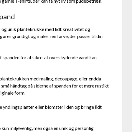
gamle T-shirts, der kan få nyt liv som pudebetræk.
spand
og unik plantekrukke med lidt kreativitet og
res grundigt og males i en farve, der passer til din
f spanden for at sikre, at overskydende vand kan
re plantekrukken med maling, decoupage, eller endda
je små håndtag på siderne af spanden for et mere rustikt
riginale form.
 yndlingsplanter eller blomster i den og bringe lidt
 kun miljøvenlig, men også en unik og personlig