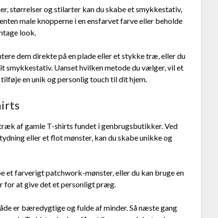
r, størrelser og stilarter kan du skabe et smykkestativ,
enten male knopperne i en ensfarvet farve eller beholde
intage look.
ere dem direkte på en plade eller et stykke træ, eller du
smykkestativ. Uanset hvilken metode du vælger, vil et
ilføje en unik og personlig touch til dit hjem.
irts
etræk af gamle T-shirts fundet i genbrugsbutikker. Ved
ydning eller et flot mønster, kan du skabe unikke og
be et farverigt patchwork-mønster, eller du kan bruge en
r for at give det et personligt præg.
åde er bæredygtige og fulde af minder. Så næste gang