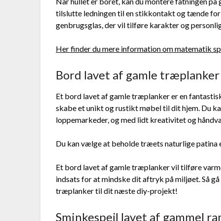
Når hullet er boret, kan du montere fatningen på 
tilslutte ledningen til en stikkontakt og tænde fo
genbrugsglas, der vil tilføre karakter og personlig
Her finder du mere information om matematik sp
Bord lavet af gamle træplanker
Et bord lavet af gamle træplanker er en fantasti
skabe et unikt og rustikt møbel til dit hjem. Du 
loppemarkeder, og med lidt kreativitet og håndv
Du kan vælge at beholde træets naturlige patina e
Et bord lavet af gamle træplanker vil tilføre varm
indsats for at mindske dit aftryk på miljøet. Så 
træplanker til dit næste diy-projekt!
Sminkespejl lavet af gammel r