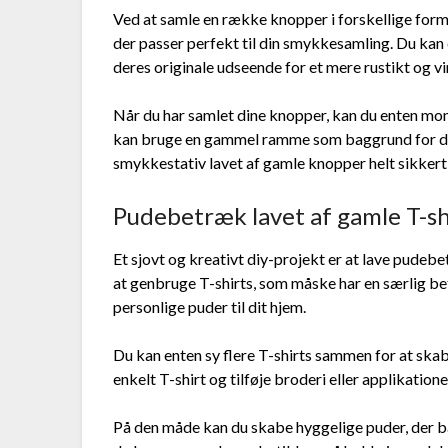
Ved at samle en række knopper i forskellige forme
der passer perfekt til din smykkesamling. Du kan 
deres originale udseende for et mere rustikt og v
Når du har samlet dine knopper, kan du enten mont
kan bruge en gammel ramme som baggrund for dit 
smykkestativ lavet af gamle knopper helt sikkert t
Pudebetræk lavet af gamle T-sh
Et sjovt og kreativt diy-projekt er at lave pudeb
at genbruge T-shirts, som måske har en særlig bet
personlige puder til dit hjem.
Du kan enten sy flere T-shirts sammen for at ska
enkelt T-shirt og tilføje broderi eller applikatione
På den måde kan du skabe hyggelige puder, der b