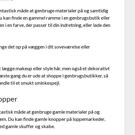
antastisk måde at genbruge materialer på og samtidig
 Du kan finde en gammel ramme i en genbrugsbutik eller
 en farve, der passer til din indretning, eller lade den
ge det op på væggen i dit soveværelse eller
at lægge makeup eller style hår, men også et dekorativt
 næste gang du er ude at shoppe i genbrugsbutikker, så
dle til et smukt sminkespejl.
nopper
ntastisk måde at genbruge gamle materialer på og
 hjem. Du kan finde gamle knopper på loppemarkeder,
med gamle skuffer og skabe.