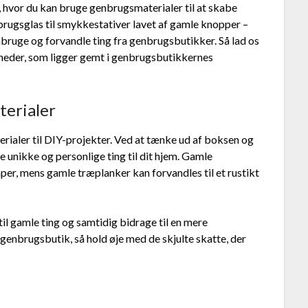
r, hvor du kan bruge genbrugsmaterialer til at skabe
rugsglas til smykkestativer lavet af gamle knopper –
bruge og forvandle ting fra genbrugsbutikker. Så lad os
heder, som ligger gemt i genbrugsbutikkernes
terialer
ialer til DIY-projekter. Ved at tænke ud af boksen og
 unikke og personlige ting til dit hjem. Gamle
per, mens gamle træplanker kan forvandles til et rustikt
 til gamle ting og samtidig bidrage til en mere
genbrugsbutik, så hold øje med de skjulte skatte, der