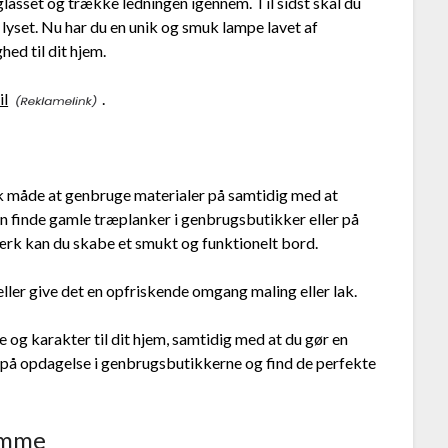
glasset og trække ledningen igennem. Til sidst skal du
r lyset. Nu har du en unik og smuk lampe lavet af
hed til dit hjem.
il
.
sk måde at genbruge materialer på samtidig med at
kan finde gamle træplanker i genbrugsbutikker eller på
ærk kan du skabe et smukt og funktionelt bord.
ller give det en opfriskende omgang maling eller lak.
e og karakter til dit hjem, samtidig med at du gør en
gå på opdagelse i genbrugsbutikkerne og find de perfekte
amme