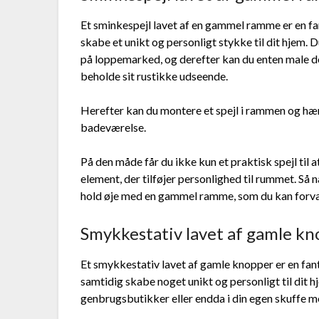
Et sminkespejl lavet af en gammel ramme er en f
skabe et unikt og personligt stykke til dit hjem.
på loppemarked, og derefter kan du enten male den i
beholde sit rustikke udseende.
Herefter kan du montere et spejl i rammen og hæn
badeværelse.
På den måde får du ikke kun et praktisk spejl til 
element, der tilføjer personlighed til rummet. Så
hold øje med en gammel ramme, som du kan forvan
Smykkestativ lavet af gamle k
Et smykkestativ lavet af gamle knopper er en fa
samtidig skabe noget unikt og personligt til dit
genbrugsbutikker eller endda i din egen skuffe 