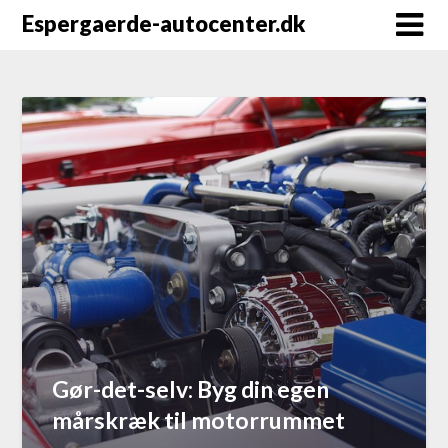
Espergaerde-autocenter.dk
Gør-det-selv: Byg din egen
mårskræk til motorrummet