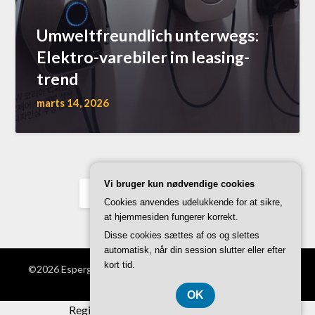
Umweltfreundlich unterwegs:
Elektro-varebiler im leasing-
trend
marts 14, 2026
Vi bruger kun nødvendige cookies
Previous
3
Next
Cookies anvendes udelukkende for at sikre,
at hjemmesiden fungerer korrekt.
Disse cookies sættes af os og slettes
automatisk, når din session slutter eller efter
kort tid.
©2026 Espergaerde-autocenter.dk
| WordPress Theme by
Superb WordPress Themes
OK
Registreringsnummer DK374 077 39